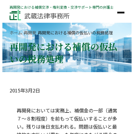
内
再開発における補償交渉・権利変換・交渉サポート専門の弁護士
容
を
ス
ホーム
再開発
再開発における補償の仮払いの税務処理
キ
再開発における補償の仮払
ッ
プ
いの税務処理
2015年3月2日
再開発においては実務上、補償金の一部（通常
７～８割程度）を前もって仮払いすることが多
い。残りは後日支払われる。問題は仮払いと最