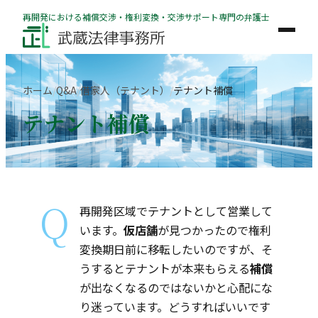
内
再開発における補償交渉・権利変換・交渉サポート専門の弁護士
容
を
ス
キ
ホーム
Q&A
借家人（テナント）
テナント補償
ッ
テナント補償
プ
Q
再開発区域でテナントとして営業して
います。
仮店舗
が見つかったので権利
変換期日前に移転したいのですが、そ
うするとテナントが本来もらえる
補償
が出なくなるのではないかと心配にな
り迷っています。どうすればいいです