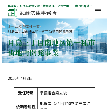
内
再開発における補償交渉・権利変換・交渉サポート専門の弁護士
容
を
ス
ホーム
受託案件一覧
キ
月島三丁目南地区第一種市街地再開発事業
ッ
月島三丁目南地区第一種市
プ
街地再開発事業
2016年4月8日
受任時期
準備組合設立後
地権者（地上建物を第三者に
依頼者属性